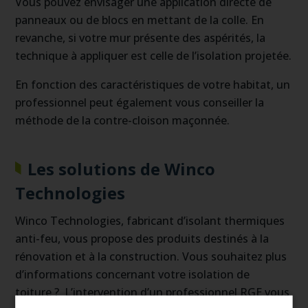
Vous pouvez envisager une application directe de
panneaux ou de blocs en mettant de la colle. En
revanche, si votre mur présente des aspérités, la
technique à appliquer est celle de l’isolation projetée.
En fonction des caractéristiques de votre habitat, un
professionnel peut également vous conseiller la
méthode de la contre-cloison maçonnée.
Les solutions de Winco
Technologies
Winco Technologies, fabricant d’isolant thermiques
anti-feu, vous propose des produits destinés à la
rénovation et à la construction. Vous souhaitez plus
d’informations concernant votre isolation de
toiture ? L’intervention d’un professionnel RGE vous