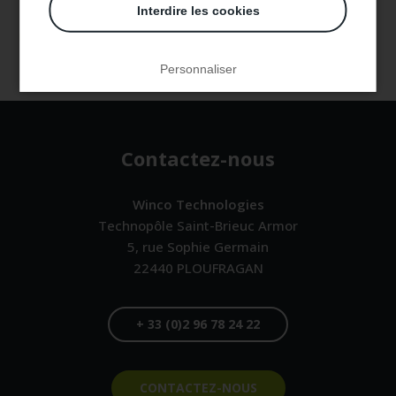
Interdire les cookies
TOUS LES ARTICLES
Personnaliser
Contactez-nous
Winco Technologies
Technopôle Saint-Brieuc Armor
5, rue Sophie Germain
22440
PLOUFRAGAN
F
R
+ 33 (0)2 96 78 24 22
A
N
C
CONTACTEZ-NOUS
E